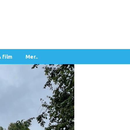
& film
Mer..