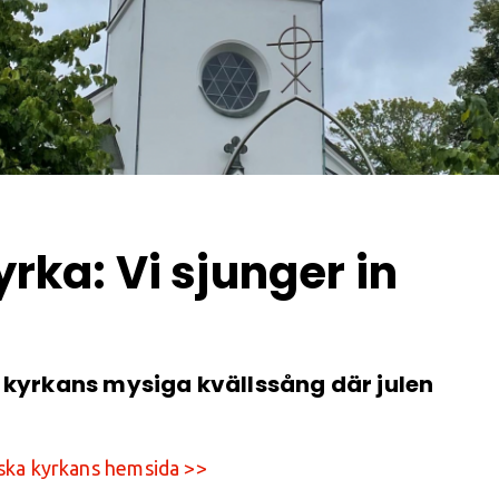
ka: Vi sjunger in
 kyrkans mysiga kvällssång där julen
ska kyrkans hemsida >>