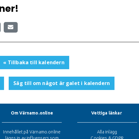
ner!
« Tillbaka till kalendern
Säg till om något är galet i kalendern
Om Värnamo.online
Vettiga länkar
Innehållet på Värnamo.online
Alla inlägg
läggs in av influensers som
Cookies & GDPR