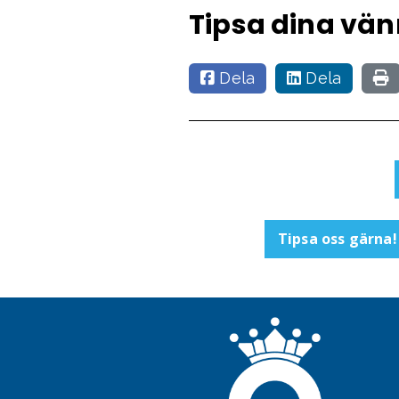
Tipsa dina vän
Dela
Dela
Tipsa oss gärna!