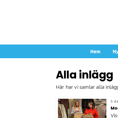
Hem
Ny
Alla inlägg
Här har vi samlar alla inlä
5 d
Mod
Vis