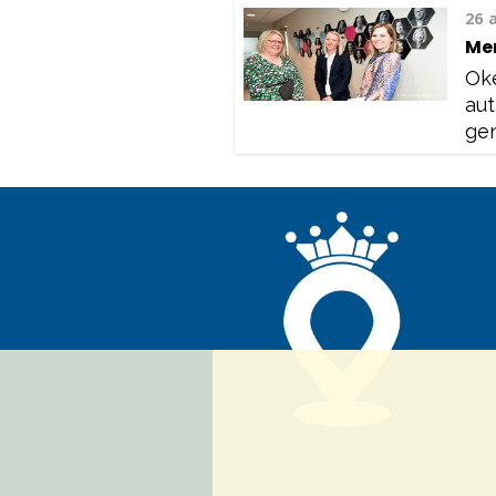
26 
Me
Oke
aut
gen