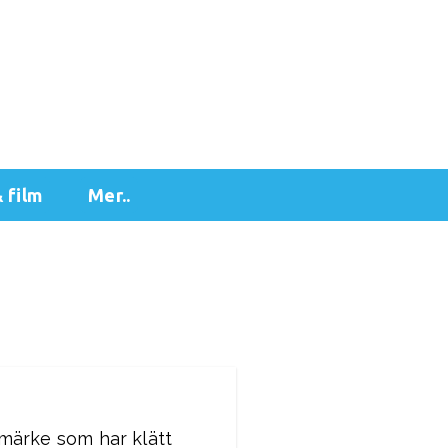
& film
Mer..
emärke som har klätt