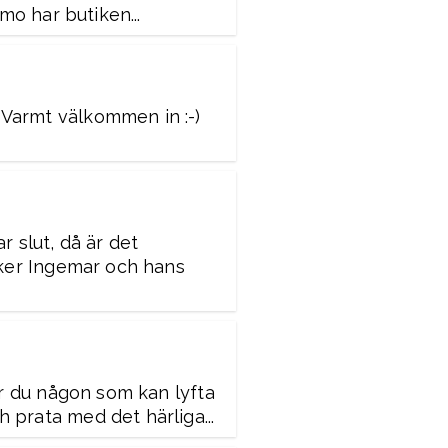
amo har butiken...
! Varmt välkommen in :-)
r slut, då är det
ycker Ingemar och hans
ker du någon som kan lyfta
 prata med det härliga...