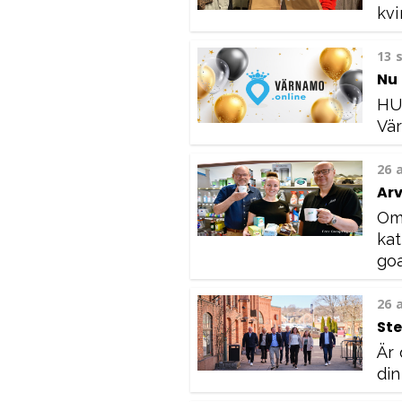
kvi
13 
Nu 
HUR
Vär
26 
Arv
Om 
kat
goa
26 
Ste
Är 
din