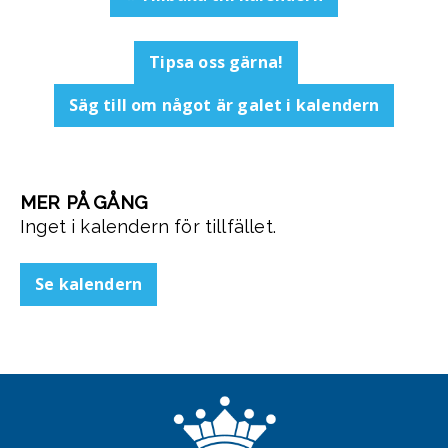
Tipsa oss gärna!
Säg till om något är galet i kalendern
MER PÅ GÅNG
Inget i kalendern för tillfället.
Se kalendern