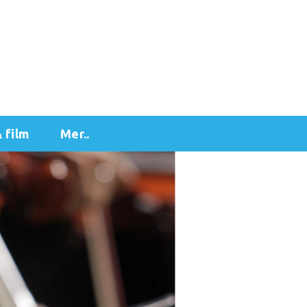
& film
Mer..