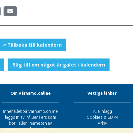
« Tillbaka till kalendern
Säg till om något är galet i kalendern
Om Värnamo.online
Vettiga länkar
Innehållet på Värnamo.online
Alla inlägg
läggs in av influensers som
Cookies & GDPR
bor i eller i närheten av
Arkiv
Värnamo, av våra medlemmar