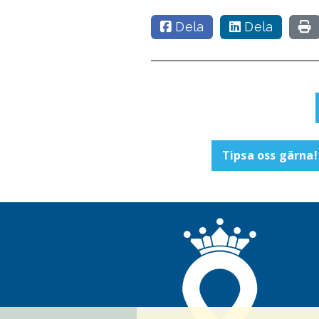
Dela
Dela
Tipsa oss gärna!