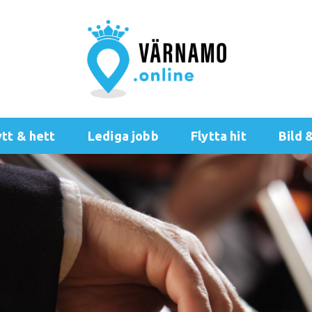
tt & hett
Lediga jobb
Flytta hit
Bild 