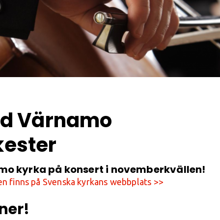
ed Värnamo
ester
mo kyrka på konsert i novemberkvällen!
n finns på Svenska kyrkans webbplats >>
ner!