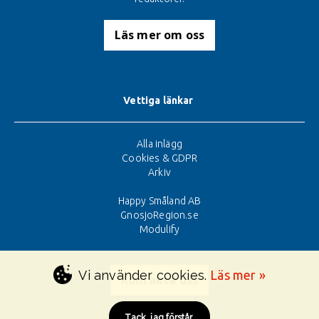
Läs mer om oss
Vettiga länkar
Alla inlägg
Cookies & GDPR
Arkiv
Happy Småland AB
GnosjoRegion.se
Modulify
Vi använder cookies.
Läs mer »
Kontakta oss
Tack, jag förstår.