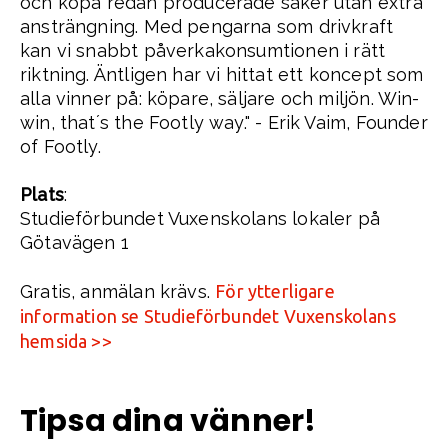
och köpa redan producerade saker utan extra
ansträngning. Med pengarna som drivkraft
kan vi snabbt påverkakonsumtionen i rätt
riktning. Äntligen har vi hittat ett koncept som
alla vinner på: köpare, säljare och miljön. Win-
win, that´s the Footly way." - Erik Vaim, Founder
of Footly.
Plats
:
Studieförbundet Vuxenskolans lokaler på
Götavägen 1
Gratis, anmälan krävs.
För ytterligare
information se Studieförbundet Vuxenskolans
hemsida >>
Tipsa dina vänner!