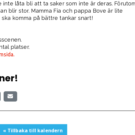
 inte låta bli att ta saker som inte är deras. Föruto
r han blir stor. Mamma Fia och pappa Bove är lite
n ska komma på bättre tankar snart!
ksscenen.
tal platser.
msida.
ner!
« Tillbaka till kalendern