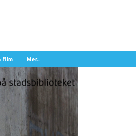
& film
Mer..