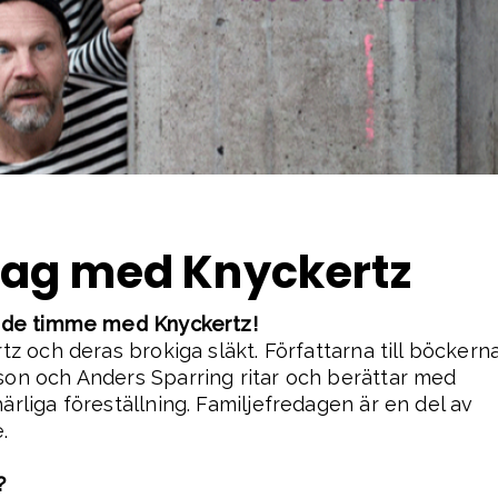
dag med Knyckertz
ande timme med Knyckertz!
z och deras brokiga släkt. Författarna till böckern
on och Anders Sparring ritar och berättar med
rliga föreställning. Familjefredagen är en del av
.
?